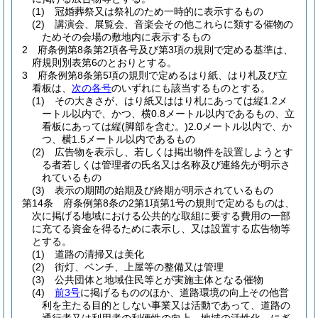
(1)
冠婚葬祭又は祭礼のため一時的に表示するもの
(2)
講演会、展覧会、音楽会その他これらに類する催物の
ためその会場の敷地内に表示するもの
2
府条例第8条第2項各号及び第3項の規則で定める基準は、
府規則別表第6のとおりとする。
3
府条例第8条第5項の規則で定めるはり紙、はり札及び立
看板は、
次の各号
のいずれにも該当するものとする。
(1)
その大きさが、はり紙又ははり札にあっては縦1.2メ
ートル以内で、かつ、横0.8メートル以内であるもの、立
看板にあっては縦
(脚部を含む。)
2.0メートル以内で、か
つ、横1.5メートル以内であるもの
(2)
広告物を表示し、若しくは掲出物件を設置しようとす
る者若しくは管理者の氏名又は名称及び連絡先が明示さ
れているもの
(3)
表示の期間の始期及び終期が明示されているもの
第14条
府条例第8条の2第1項第1号の規則で定めるものは、
次に掲げる地域における公共的な取組に要する費用の一部
に充てる資金を得るために表示し、又は設置する広告物等
とする。
(1)
道路の清掃又は美化
(2)
街灯、ベンチ、上屋等の整備又は管理
(3)
公共団体と地域住民等とが実施主体となる催物
(4)
前3号
に掲げるもののほか、道路環境の向上その他営
利を主たる目的としない事業又は活動であって、道路の