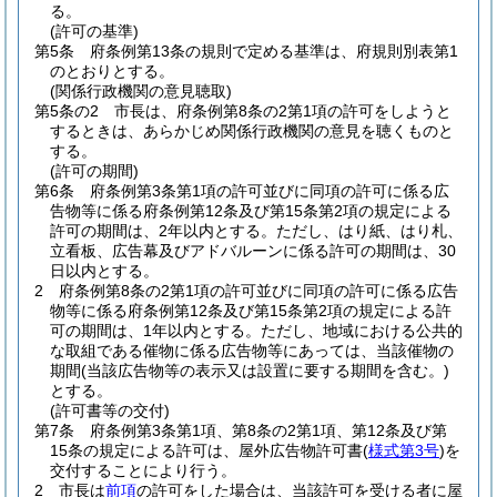
る。
(許可の基準)
第5条
府条例第13条の規則で定める基準は、府規則別表第1
のとおりとする。
(関係行政機関の意見聴取)
第5条の2
市長は、府条例第8条の2第1項の許可をしようと
するときは、あらかじめ関係行政機関の意見を聴くものと
する。
(許可の期間)
第6条
府条例第3条第1項の許可並びに同項の許可に係る広
告物等に係る府条例第12条及び第15条第2項の規定による
許可の期間は、2年以内とする。
ただし、はり紙、はり札、
立看板、広告幕及びアドバルーンに係る許可の期間は、30
日以内とする。
2
府条例第8条の2第1項の許可並びに同項の許可に係る広告
物等に係る府条例第12条及び第15条第2項の規定による許
可の期間は、1年以内とする。
ただし、地域における公共的
な取組である催物に係る広告物等にあっては、当該催物の
期間
(当該広告物等の表示又は設置に要する期間を含む。)
とする。
(許可書等の交付)
第7条
府条例第3条第1項、第8条の2第1項、第12条及び第
15条の規定による許可は、屋外広告物許可書
(
様式第3号
)
を
交付することにより行う。
2
市長は
前項
の許可をした場合は、当該許可を受ける者に屋