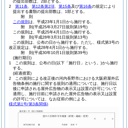
の提出部数は、2部とする。
2
第11条
、
第12条第2項
、
第15条
及び
第16条
の規定により
提出する書類の提出部数は、1部とする。
附
則
この規則
は、平成23年1月1日から施行する。
附
則
(平成25年3月27日
規則第19号)
この規則は、平成25年4月1日から施行する。
附
則
(平成28年3月31日
規則第13号)
この規則は、公布の日から施行する。
ただし、様式第3号の
改正規定は、平成28年4月1日から施行する。
附
則
(平成30年10月1日
規則第39号)
(施行期日)
1
この規則は、公布の日
(以下「施行日」という。)
から施行
する。
(経過措置)
2
この規則による改正後の河内長野市における大阪府屋外広
告物条例の施行に関する規則の適用については、施行日以
後に申請される屋外広告物の表示又は設置の許可について
適用し、施行日前に申請された屋外広告物の表示又は設置
の許可については、なお従前の例による。
様式第1号
(第3条関係)