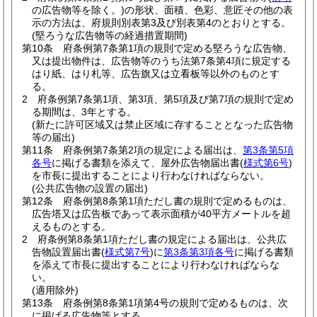
の広告物等を除く。)
の形状、面積、色彩、意匠その他の表
示の方法は、府規則別表第3及び別表第4のとおりとする。
(堅ろうな広告物等の経過措置期間)
第10条
府条例第7条第1項の規則で定める堅ろうな広告物、
又は提出物件は、広告物等のうち法第7条第4項に規定する
はり紙、はり札等、広告旗又は立看板等以外のものとす
る。
2
府条例第7条第1項、第3項、第5項及び第7項の規則で定め
る期間は、3年とする。
(新たに許可区域又は禁止区域に存することとなった広告物
等の届出)
第11条
府条例第7条第2項の規定による届出は、
第3条第5項
各号
に掲げる書類を添えて、屋外広告物届出書
(
様式第6号
)
を市長に提出することにより行わなければならない。
(公共広告物の設置の届出)
第12条
府条例第8条第1項ただし書の規則で定めるものは、
広告塔又は広告板であって表示面積が40平方メートルを超
えるものとする。
2
府条例第8条第1項ただし書の規定による届出は、公共広
告物設置届出書
(
様式第7号
)
に
第3条第3項各号
に掲げる書類
を添えて市長に提出することにより行わなければならな
い。
(適用除外)
第13条
府条例第8条第1項第4号の規則で定めるものは、次
に掲げる広告物等とする。