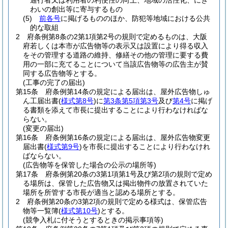
通行者又は利用者の利便性の向上、地域の活性化、にぎ
わいの創出等に寄与するもの
(5)
前各号
に掲げるもののほか、防犯等地域における公共
的な取組
2
府条例第8条の2第1項第2号の規則で定めるものは、大阪
府若しくは本市が広告物等の表示又は設置により得る収入
をその管理する道路の維持、修繕その他の管理に要する費
用の一部に充てることについて当該広告物等の広告主が賛
同する広告物等とする。
(工事の完了の届出)
第15条
府条例第14条の規定による届出は、屋外広告物しゅ
ん工届出書
(
様式第8号
)
に
第3条第5項第3号
及び
第4号
に掲げ
る書類を添えて市長に提出することにより行わなければな
らない。
(変更の届出)
第16条
府条例第16条の規定による届出は、屋外広告物変更
届出書
(
様式第9号
)
を市長に提出することにより行わなけれ
ばならない。
(広告物等を保管した場合の公示の場所等)
第17条
府条例第20条の3第1項第1号及び第2項の規則で定め
る場所は、保管した広告物又は掲出物件の放置されていた
場所を所管する市長が適当と認める場所とする。
2
府条例第20条の3第2項の規則で定める様式は、保管広告
物等一覧簿
(
様式第10号
)
とする。
(競争入札に付そうとするときの掲示事項等)