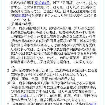
外広告物許可証
(
様式第4号
。以下「許可証」という。)
を交
付する。
この場合において、はり紙、はり札又は立看板に
係る許可にあっては、当該はり紙、はり札又は立看板に検
印
(
様式第5号
)
を押印することにより許可証の交付に代える
ことができる。
(許可等の表示)
第8条
府条例第3条第1項、第8条の2第1項、第12条又は第
15条第2項の許可を受けた者は、広告物等の見やすい箇所
に当該許可を受けた者又は管理者の氏名又は名称及び住所
(府条例第8条の2第1項の許可又は同項の許可に係る広告物
等に係る府条例第12条若しくは第15条第2項の許可を受け
た者にあっては、これらの事項及び府条例第8条の2第1項
第1号又は第2号に掲げる広告物又は掲出物件である旨)
を明
記しなければならない。
ただし、自己の事業所、事務所、
営業所等に表示し、又は設置する場合は、この限りでな
い。
2
許可証の交付を受けた者は、当該許可証を当該許可に係る
広告物等の見やすい箇所に貼付しなければならない。
(形状、面積、色彩、意匠その他の表示方法)
第9条
府条例第5条第1項第1号及び第2号に掲げる広告物等
(府条例第8条第2項第3号に規定する広告物又は掲出物件及
び同条第5項に規定するはり紙、はり札及び立看板を除く。
以下
この条
において同じ。)
の形状、面積、色彩、意匠その
他の表示の方法は、府規則別表第2のとおりとする。
2
府条例第5条第1項第3号及び第4号に掲げる広告物等
(
前項