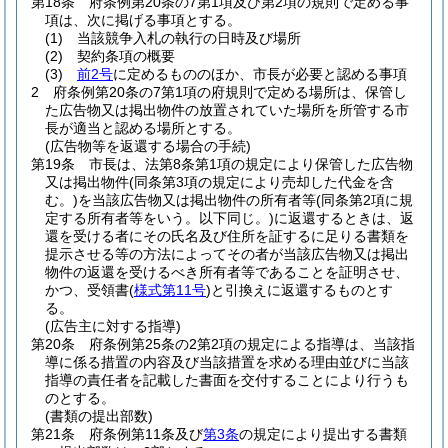
第18条
府条例第20条の7第1項及び第2項の規則で定める事
項は、次に掲げる事項とする。
(1)
当該競争入札の執行の日時及び場所
(2)
契約条項の概要
(3)
前2号
に定めるもののほか、市長が必要と認める事項
2
府条例第20条の7第1項の府規則で定める場所は、保管し
た広告物又は掲出物件の放置されていた場所を所管する市
長が適当と認める場所とする。
(広告物等を返還する場合の手続)
第19条
市長は、法第8条第1項の規定により保管した広告物
又は掲出物件
(同条第3項の規定により売却した代金を含
む。)
を当該広告物又は掲出物件の所有者等
(同条第2項に規
定する所有者等をいう。以下同じ。)
に返還するときは、返
還を受ける者にその氏名及び住所を証するに足りる書類を
提示させる等の方法によってその者が当該広告物又は掲出
物件の返還を受けるべき所有者等であることを証明させ、
かつ、受領書
(
様式第11号
)
と引換えに返還するものとす
る。
(広告主に対する指導)
第20条
府条例第25条の2第2項の規定による指導は、当該指
導に係る措置の内容及び当該措置を求める理由並びに当該
指導の責任者を記載した書面を交付することにより行うも
のとする。
(書類の提出部数)
第21条
府条例第11条及び
第3条
の規定により提出する書類