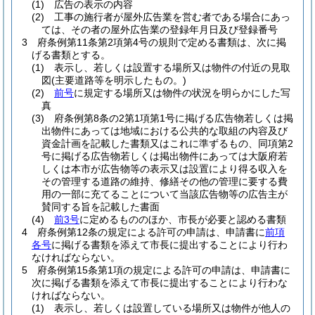
(1)
広告の表示の内容
(2)
工事の施行者が屋外広告業を営む者である場合にあっ
ては、その者の屋外広告業の登録年月日及び登録番号
3
府条例第11条第2項第4号の規則で定める書類は、次に掲
げる書類とする。
(1)
表示し、若しくは設置する場所又は物件の付近の見取
図
(主要道路等を明示したもの。)
(2)
前号
に規定する場所又は物件の状況を明らかにした写
真
(3)
府条例第8条の2第1項第1号に掲げる広告物若しくは掲
出物件にあっては地域における公共的な取組の内容及び
資金計画を記載した書類又はこれに準ずるもの、同項第2
号に掲げる広告物若しくは掲出物件にあっては大阪府若
しくは本市が広告物等の表示又は設置により得る収入を
その管理する道路の維持、修繕その他の管理に要する費
用の一部に充てることについて当該広告物等の広告主が
賛同する旨を記載した書面
(4)
前3号
に定めるもののほか、市長が必要と認める書類
4
府条例第12条の規定による許可の申請は、申請書に
前項
各号
に掲げる書類を添えて市長に提出することにより行わ
なければならない。
5
府条例第15条第1項の規定による許可の申請は、申請書に
次に掲げる書類を添えて市長に提出することにより行わな
ければならない。
(1)
表示し、若しくは設置している場所又は物件が他人の