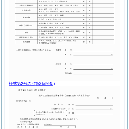
様式第2号の2
(第3条関係)