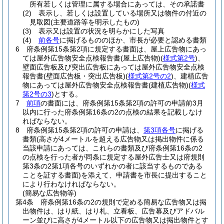
所有若しくは管理に属する場合にあっては、その承諾書
(2)
表示し、若しくは設置している場所又は物件の付近の
見取図
(主要道路等を明示したもの)
(3)
表示又は設置の状況を明らかにした写真
(4)
前各号
に掲げるもののほか、市長が必要と認める書類
6
府条例第15条第2項に規定する書面は、屋上広告物にあっ
ては屋外広告物安全点検報告書
(屋上広告物)
(
様式第2号
)
、
壁面広告板及び突出広告板にあっては屋外広告物安全点検
報告書
(壁面広告板・突出広告板)
(
様式第2号の2
)
、建植広告
物にあっては屋外広告物安全点検報告書
(建植広告物)
(
様式
第2号の3
)
とする。
7
前項
の書面には、府条例第15条第2項の許可の申請前3月
以内に行った府条例第16条の2の点検の結果を記載しなけ
ればならない。
8
府条例第15条第2項の許可の申請は、
第3項各号
に掲げる
書類
(高さが4メートルを超える広告物又は掲出物件に係る
当該申請にあっては、これらの書類及び府条例第16条の2
の点検を行った者が同条に規定する屋外広告士又は府規則
第3条の2第1項各号のいずれかの者に該当するものである
ことを証する書面)
を添えて、申請書を市長に提出すること
により行わなければならない。
(簡易な広告物等)
第4条
府条例第16条の2の規則で定める簡易な広告物又は掲
出物件は、はり紙、はり札、立看板、広告幕及びアドバル
ーン並びに高さが4メートル以下の広告物又は掲出物件とす