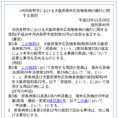
○河内長野市における大阪府屋外広告物条例の施行に関
する規則
平成22年12月28日
規則第40号
河内長野市における大阪府屋外広告物条例の施行に関する
規則(平成16年河内長野市規則第32号)の全部を改正する。
(趣旨)
第1条
この規則
は、大阪府屋外広告物条例
(昭和24年大阪府
条例第79号。以下「府条例」という。)
第26条第2項の規定
により本市が処理することとなる事務の取扱い等について
必要な事項を定めるものとする。
(用語)
第2条
この規則
において使用する用語の意義は、屋外広告物
法
(昭和24年法律第189号。第19条において「法」とい
う。)
、府条例及び大阪府屋外広告物条例施行規則
(昭和49
年大阪府規則第22号。以下「府規則」という。)
において使
用する用語の例による。
(許可の申請)
第3条
府条例第11条第1項の申請書は、屋外広告物許可申請
書
(新規・継続・変更)
(
様式第1号
。以下
この条
において
「申請書」という。)
とする。
2
府条例第11条第1項第12号の規則で定める事項は、次に掲
げる事項とする。