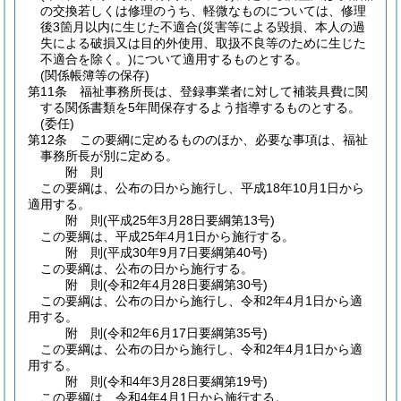
の交換若しくは修理のうち、軽微なものについては、修理
後3箇月以内に生じた不適合
(災害等による毀損、本人の過
失による破損又は目的外使用、取扱不良等のために生じた
不適合を除く。)
について適用するものとする。
(関係帳簿等の保存)
第11条
福祉事務所長は、登録事業者に対して補装具費に関
する関係書類を5年間保存するよう指導するものとする。
(委任)
第12条
この要綱に定めるもののほか、必要な事項は、福祉
事務所長が別に定める。
附
則
この要綱は、公布の日から施行し、平成18年10月1日から
適用する。
附
則
(平成25年3月28日
要綱第13号)
この要綱は、平成25年4月1日から施行する。
附
則
(平成30年9月7日
要綱第40号)
この要綱は、公布の日から施行する。
附
則
(令和2年4月28日
要綱第30号)
この要綱は、公布の日から施行し、令和2年4月1日から適
用する。
附
則
(令和2年6月17日
要綱第35号)
この要綱は、公布の日から施行し、令和2年4月1日から適
用する。
附
則
(令和4年3月28日
要綱第19号)
この要綱は、令和4年4月1日から施行する。