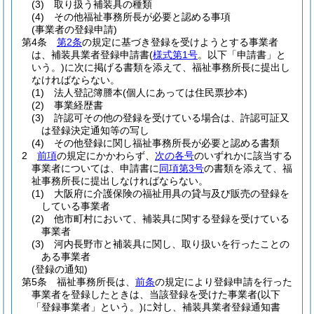
(3)
取り扱う補装具の種類
(4)
その他福祉事務所長が必要と認める事項
(事業者の登録申請)
第4条
第2条
の規定に基づき登録を受けようとする事業者
は、補装具業者登録申請書
(
様式第1号
。以下「申請書」と
いう。)
に次に掲げる書類を添えて、福祉事務所長に提出し
なければならない。
(1)
法人登記簿謄本
(個人にあっては住民票抄本)
(2)
事業経歴書
(3)
許認可その他の登録を受けている場合は、許認可証又
は登録決定通知等の写し
(4)
その他登録に関し福祉事務所長が必要と認める書類
2
前項
の規定にかかわらず、
次の各号
のいずれかに該当する
事業者については、申請書に
同項第3号
の書類を添えて、福
祉事務所長に提出しなければならない。
(1)
大阪府に介護保険の福祉用具の貸与及び販売の登録を
している事業者
(2)
他市町村において、補装具に関する登録を受けている
事業者
(3)
河内長野市と補装具に関し、取り扱いを行ったことの
ある事業者
(登録の通知)
第5条
福祉事務所長は、
前条
の規定により登録申請を行った
事業者を登録したときは、当該登録を受けた事業者
(以下
「登録事業者」という。)
に対し、補装具業者登録通知書