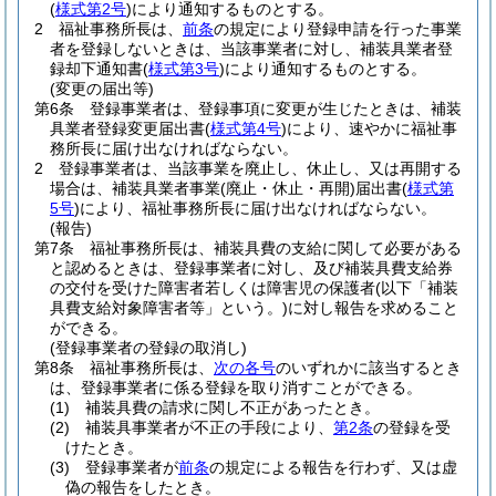
(
様式第2号
)
により通知するものとする。
2
福祉事務所長は、
前条
の規定により登録申請を行った事業
者を登録しないときは、当該事業者に対し、補装具業者登
録却下通知書
(
様式第3号
)
により通知するものとする。
(変更の届出等)
第6条
登録事業者は、登録事項に変更が生じたときは、補装
具業者登録変更届出書
(
様式第4号
)
により、速やかに福祉事
務所長に届け出なければならない。
2
登録事業者は、当該事業を廃止し、休止し、又は再開する
場合は、補装具業者事業
(廃止・休止・再開)
届出書
(
様式第
5号
)
により、福祉事務所長に届け出なければならない。
(報告)
第7条
福祉事務所長は、補装具費の支給に関して必要がある
と認めるときは、登録事業者に対し、及び補装具費支給券
の交付を受けた障害者若しくは障害児の保護者
(以下「補装
具費支給対象障害者等」という。)
に対し報告を求めること
ができる。
(登録事業者の登録の取消し)
第8条
福祉事務所長は、
次の各号
のいずれかに該当するとき
は、登録事業者に係る登録を取り消すことができる。
(1)
補装具費の請求に関し不正があったとき。
(2)
補装具事業者が不正の手段により、
第2条
の登録を受
けたとき。
(3)
登録事業者が
前条
の規定による報告を行わず、又は虚
偽の報告をしたとき。