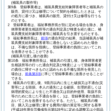
(補装具の製作等)
第9条
登録事業者は、補装具費支給対象障害者等と補装具の
販売、貸付け又は修理について契約を締結したときは、そ
の処方に基づき、補装具の販売、貸付け又は修理を行うも
のとする。
2
登録事業者は、福祉事務所長が別に定める場合を除き、身
体障害者更生相談所等の適合判定及び検査を経た後に、補
装具費支給対象障害者等に補装具を引き渡すものとする。
3
福祉事務所長は、
前項
の適合判定の結果、当該補装具が補
装具費支給対象障害者等に適合しないと認められた場合
は、不備な箇所を指摘し、登録事業者の負担においてこれ
を改善させることができる。
(補装具引渡し後の改善)
第10条
福祉事務所長は、補装具の引渡し後、身体障害者更
生相談所等の行った適合判定及び検査によって登録事業者
の責任に帰すべきものと認められる不備な箇所を発見した
場合は、
前条第3項
に準じて登録事業者に改善させることが
できる。
2
補装具の引渡し後、9箇月以内に生じた破損又は不適合
(災
害等による毀損、本人の過失による破損、生理的若しくは
病理的変化により生じた不適合又は目的外使用、取扱不良
等のために生じた不適合を除く。)
は、登録事業者の負担に
おいてこれを改善するものとする。
ただし、補装具の種
目、購入又は修理に要する費用の額の算定等に関する基準
(平成18年厚生労働省告示第528号)
に定める調整又は小部品