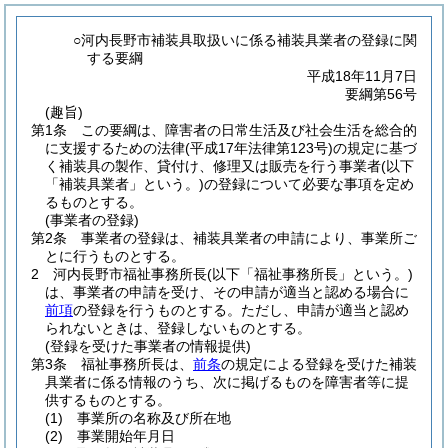
○河内長野市補装具取扱いに係る補装具業者の登録に関
する要綱
平成18年11月7日
要綱第56号
(趣旨)
第1条
この要綱は、障害者の日常生活及び社会生活を総合的
に支援するための法律
(平成17年法律第123号)
の規定に基づ
く補装具の製作、貸付け、修理又は販売を行う事業者
(以下
「補装具業者」という。)
の登録について必要な事項を定め
るものとする。
(事業者の登録)
第2条
事業者の登録は、補装具業者の申請により、事業所ご
とに行うものとする。
2
河内長野市福祉事務所長
(以下「福祉事務所長」という。)
は、事業者の申請を受け、その申請が適当と認める場合に
前項
の登録を行うものとする。
ただし、申請が適当と認め
られないときは、登録しないものとする。
(登録を受けた事業者の情報提供)
第3条
福祉事務所長は、
前条
の規定による登録を受けた補装
具業者に係る情報のうち、次に掲げるものを障害者等に提
供するものとする。
(1)
事業所の名称及び所在地
(2)
事業開始年月日