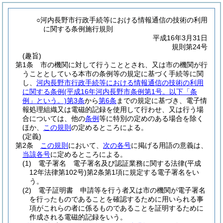
○河内長野市行政手続等における情報通信の技術の利用
に関する条例施行規則
平成16年3月31日
規則第24号
(趣旨)
第1条
市の機関に対して行うこととされ、又は市の機関が行
うこととしている本市の条例等の規定に基づく手続等に関
し、
河内長野市行政手続等における情報通信の技術の利用
に関する条例
(平成16年河内長野市条例第1号。以下「条
例」という。)
第3条
から
第6条
までの規定に基づき、電子情
報処理組織又は電磁的記録を使用して行わせ、又は行う場
合については、他の
条例
等に特別の定めのある場合を除く
ほか、
この規則
の定めるところによる。
(定義)
第2条
この規則
において、
次の各号
に掲げる用語の意義は、
当該各号
に定めるところによる。
(1)
電子署名 電子署名及び認証業務に関する法律
(平成
12年法律第102号)
第2条第1項に規定する電子署名をい
う。
(2)
電子証明書 申請等を行う者又は市の機関が電子署名
を行ったものであることを確認するために用いられる事
項がこれらの者に係るものであることを証明するために
作成される電磁的記録をいう。