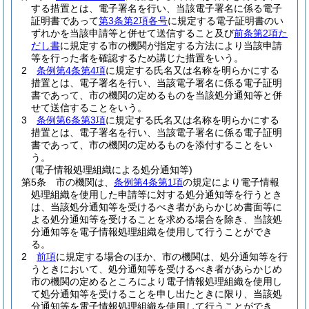
する措置とは、電子署名を行い、当該電子署名に係る電子
証明書であって
第3条第2項各号
に規定する電子証明書のい
ずれかを当該申請等と併せて送信すること及び
前条第2項た
だし書
に規定する市の機関が指定する方法により当該申請
等を行った者を確認するため講じた措置をいう。
2
条例第4条第4項
に規定する氏名又は名称を明らかにする
措置とは、電子署名を行い、当該電子署名に係る電子証明
書であって、市の機関の定めるものを当該処分通知等と併
せて送信することをいう。
3
条例第6条第3項
に規定する氏名又は名称を明らかにする
措置とは、電子署名を行い、当該電子署名に係る電子証明
書であって、市の機関の定めるものを添付することをい
う。
(電子情報処理組織による処分通知等)
第5条
市の機関は、
条例第4条第1項
の規定により電子情報
処理組織を使用した申請等に対する処分通知等を行うとき
は、当該処分通知等を受けるべき者があらかじめ書面等に
よる処分通知等を受けることを求める場合を除き、当該処
分通知等を電子情報処理組織を使用して行うことができ
る。
2
前項
に規定する場合のほか、市の機関は、処分通知等を行
うときにおいて、処分通知等を受けるべき者があらかじめ
市の機関の定めるところにより電子情報処理組織を使用し
て処分通知等を受けることを申し出たときに限り、当該処
分通知等を電子情報処理組織を使用して行うことができ