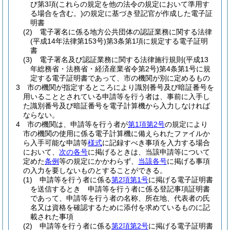
び第3項
(これらの規定を他の法令の規定において準用す
る場合を含む。)
の規定に基づき登記官が作成した電子証
明書
(2)
電子署名に係る地方公共団体の認証業務に関する法律
(平成14年法律第153号)
第3条第1項に規定する電子証明
書
(3)
電子署名及び認証業務に関する法律施行規則
(平成13
年総務省・法務省・経済産業省令第2号)
第4条第1号に規
定する電子証明書であって、市の機関が別に定めるもの
3
市の機関が指定するところにより識別番号及び暗証番号を
用いることとされている申請等を行う者は、事前に入手し
た識別番号及び暗証番号を電子計算機から入力しなければ
ならない。
4
市の機関は、申請等を行う者が
第1項第2号
の規定により
市の機関の使用に係る電子計算機に備えられたファイルか
ら入手可能な申請等
様式
に記録すべき事項を入力する場合
において、
次の各号
に掲げるときは、当該申請等について
定めた
条例
等の規定にかかわらず、
当該各号
に掲げる事項
の入力を要しないものとすることができる。
(1)
申請等を行う者に係る
第2項第1号
に掲げる電子証明書
を送信するとき 申請等を行う者に係る登記事項証明書
であって、申請等を行う者の名称、所在地、代表者の氏
名又は資格を確認するために添付を求めているものに記
載された事項
(2)
申請等を行う者に係る
第2項第2号
に掲げる電子証明書