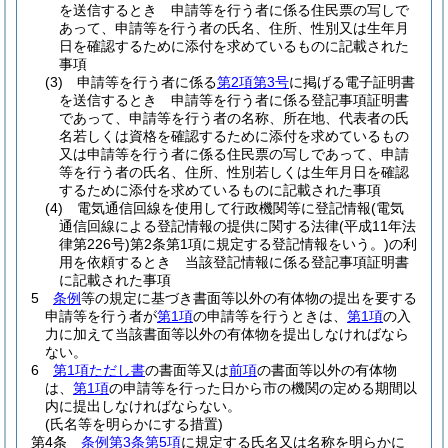
を送信するとき 申請等を行う者に係る住民票の写しで
あって、申請等を行う者の氏名、住所、性別又は生年月
日を確認するために添付を求めているものに記載された
事項
(3)
申請等を行う者に係る
第2項第3号
に掲げる電子証明書
を送信するとき 申請等を行う者に係る登記事項証明書
であって、申請等を行う者の名称、所在地、代表者の氏
名若しくは資格を確認するために添付を求めているもの
又は申請等を行う者に係る住民票の写しであって、申請
等を行う者の氏名、住所、性別若しくは生年月日を確認
するために添付を求めているものに記載された事項
(4)
電気通信回線を使用して行政機関等に登記情報
(電気
通信回線による登記情報の提供に関する法律
(平成11年法
律第226号)
第2条第1項に規定する登記情報をいう。)
の利
用を依頼するとき 当該登記情報に係る登記事項証明書
に記載された事項
5
条例
等の規定に基づき書面等以外の有体物の提出を要する
申請等を行う者が
第1項
の申請等を行うときは、
第1項
の入
力に加えて当該書面等以外の有体物を提出しなければなら
ない。
6
第1項ただし書
の書面等又は
前項
の書面等以外の有体物
は、
第1項
の申請等を行った日から市の機関の定める期間以
内に提出しなければならない。
(氏名等を明らかにする措置)
第4条
条例第3条第5項
に規定する氏名又は名称を明らかに