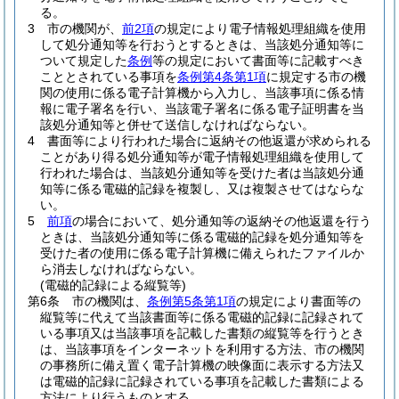
る。
3
市の機関が、
前2項
の規定により電子情報処理組織を使用
して処分通知等を行おうとするときは、当該処分通知等に
ついて規定した
条例
等の規定において書面等に記載すべき
こととされている事項を
条例第4条第1項
に規定する市の機
関の使用に係る電子計算機から入力し、当該事項に係る情
報に電子署名を行い、当該電子署名に係る電子証明書を当
該処分通知等と併せて送信しなければならない。
4
書面等により行われた場合に返納その他返還が求められる
ことがあり得る処分通知等が電子情報処理組織を使用して
行われた場合は、当該処分通知等を受けた者は当該処分通
知等に係る電磁的記録を複製し、又は複製させてはならな
い。
5
前項
の場合において、処分通知等の返納その他返還を行う
ときは、当該処分通知等に係る電磁的記録を処分通知等を
受けた者の使用に係る電子計算機に備えられたファイルか
ら消去しなければならない。
(電磁的記録による縦覧等)
第6条
市の機関は、
条例第5条第1項
の規定により書面等の
縦覧等に代えて当該書面等に係る電磁的記録に記録されて
いる事項又は当該事項を記載した書類の縦覧等を行うとき
は、当該事項をインターネットを利用する方法、市の機関
の事務所に備え置く電子計算機の映像面に表示する方法又
は電磁的記録に記録されている事項を記載した書類による
方法により行うものとする。