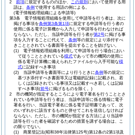
2
前項
に規定するもののほか、
この規則
において使用する用
語は、
条例
で使用する用語の例による。
(電子情報処理組織による申請等)
第3条
電子情報処理組織を使用して申請等を行う者は、次に
掲げる事項を
条例第3条第1項
に規定する申請等を行う者の
使用に係る電子計算機から入力して申請等を行わなければ
ならない。
ただし、当該申請等を行う者が
第2号
に掲げる事
項を入力することに代えて、
条例
等の規定により添付すべ
きこととされている書面等を提出することを妨げない。
(1)
電子情報処理組織を利用して申請等を行う場合におい
て従うこととされている
様式
であって市の機関の使用に
係る電子計算機に備えられたファイルから入手可能な
様
式
に記録すべき事項
(2)
当該申請等を書面等により行うときに
条例
等の規定に
基づき添付すべき書面等又は電磁的記録に記載され、若
しくは記録されている事項又は記載すべき若しくは記録
すべき事項
(
前号
に掲げるものを除く。)
2
市の機関が指定するところにより電子署名を行うこととさ
れている申請等を行う者は、当該申請等に係る情報に電子
署名を行い、当該電子署名に係る電子証明書であって、次
のいずれかに該当するものと併せてこれを送信しなければ
ならない。
ただし、市の機関が指定する方法により当該申
請等を行った者を確認するための措置を講ずる場合は、こ
の限りでない。
(1)
商業登記法
(昭和38年法律第125号)
第12条の2第1項及