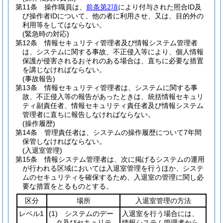
第11条
操作職員は、
前条第2項
により付与された照合ID及
び操作者IDについて、他の者に利用させ、又は、目的外の
利用等をしてはならない。
(緊急時の対応)
第12条
情報セキュリティ管理者及び情報システム管理者
は、システムに関する事故、不正侵入等により、個人情報
保護が侵害されるおそれのある場合は、直ちに必要な措置
を講じなければならない。
(事故報告)
第13条
情報セキュリティ管理者は、システムに関する事
故、不正侵入等の報告があったときは、統括情報セキュリ
ティ副責任者、情報セキュリティ責任者及び情報システム
管理者に直ちに報告しなければならない。
(操作履歴)
第14条
管理責任者は、システムの操作履歴について7年間
保管しなければならない。
(入退室管理)
第15条
情報システム管理者は、次に掲げるシステムの運用
が行われる区域においては入退室管理を行うほか、システ
ムのセキュリティを確保するため、入退室の管理に関し必
要な措置をとるものとする。
区分
場所
入退室管理の方法
レベル1
(1)
システムのデー
入退室を行う場合には、
タ及びセキュリテ
情報システム管理者から