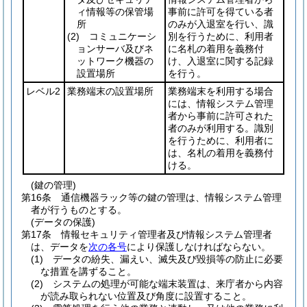
ィ情報等の保管場
事前に許可を得ている者
所
のみが入退室を行い、識
(2)
コミュニケーシ
別を行うために、利用者
ョンサーバ及びネ
に名札の着用を義務付
ットワーク機器の
け、入退室に関する記録
設置場所
を行う。
レベル2
業務端末の設置場所
業務端末を利用する場合
には、情報システム管理
者から事前に許可された
者のみが利用する。識別
を行うために、利用者に
は、名札の着用を義務付
ける。
(鍵の管理)
第16条
通信機器ラック等の鍵の管理は、情報システム管理
者が行うものとする。
(データの保護)
第17条
情報セキュリティ管理者及び情報システム管理者
は、データを
次の各号
により保護しなければならない。
(1)
データの紛失、漏えい、滅失及び毀損等の防止に必要
な措置を講ずること。
(2)
システムの処理が可能な端末装置は、来庁者から内容
が読み取られない位置及び角度に設置すること。