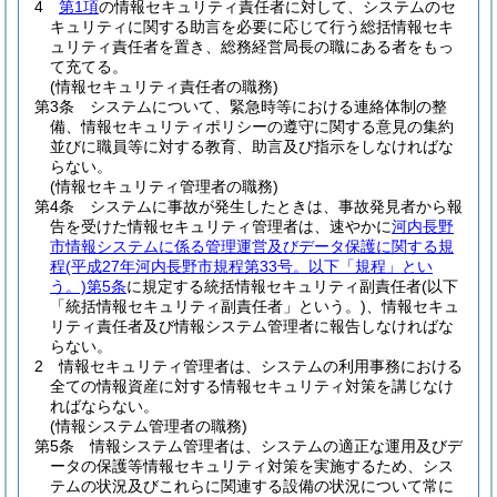
4
第1項
の情報セキュリティ責任者に対して、システムのセ
キュリティに関する助言を必要に応じて行う総括情報セキ
ュリティ責任者を置き、総務経営局長の職にある者をもっ
て充てる。
(情報セキュリティ責任者の職務)
第3条
システムについて、緊急時等における連絡体制の整
備、情報セキュリティポリシーの遵守に関する意見の集約
並びに職員等に対する教育、助言及び指示をしなければな
らない。
(情報セキュリティ管理者の職務)
第4条
システムに事故が発生したときは、事故発見者から報
告を受けた情報セキュリティ管理者は、速やかに
河内長野
市情報システムに係る管理運営及びデータ保護に関する規
程
(平成27年河内長野市規程第33号。以下「規程」とい
う。)
第5条
に規定する統括情報セキュリティ副責任者
(以下
「統括情報セキュリティ副責任者」という。)
、情報セキュ
リティ責任者及び情報システム管理者に報告しなければな
らない。
2
情報セキュリティ管理者は、システムの利用事務における
全ての情報資産に対する情報セキュリティ対策を講じなけ
ればならない。
(情報システム管理者の職務)
第5条
情報システム管理者は、システムの適正な運用及びデ
ータの保護等情報セキュリティ対策を実施するため、シス
テムの状況及びこれらに関連する設備の状況について常に