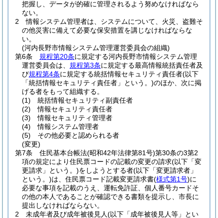
把握し、データが的確に管理されるよう努めなければなら
ない。
2
情報システム管理者は、システムについて、火災、盗難そ
の他災害に備えて必要な保安措置を講じなければならな
い。
(河内長野市情報システム管理運営委員会の組織)
第6条
規程第20条
に規定する河内長野市情報システム管理
運営委員会は、
規程第3条
に規定する最高情報統括責任者及
び
規程第4条
に規定する統括情報セキュリティ責任者
(以下
「統括情報セキュリティ責任者」という。)
のほか、次に掲
げる者をもって組織する。
(1)
統括情報セキュリティ副責任者
(2)
情報セキュリティ責任者
(3)
情報セキュリティ管理者
(4)
情報システム管理者
(5)
その他必要と認められる者
(変更)
第7条
住民基本台帳法
(昭和42年法律第81号)
第30条の3第2
項の規定により住民票コードの記載の変更の請求
(以下「変
更請求」という。)
をしようとする者
(以下「変更請求者」
という。)
は、住民票コード記載変更請求書
(
様式第1号
)
に
必要な事項を記載のうえ、運転免許証、個人番号カードそ
の他の本人であることが確認できる書類を提示し、市長に
提出しなければならない。
2
未成年者及び成年被後見人
(以下「成年被後見人等」とい