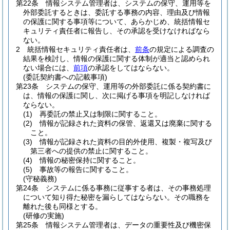
第22条
情報システム管理者は、システムの保守、運用等を
外部委託するときは、委託する事務の内容、理由及び情報
の保護に関する事項等について、あらかじめ、統括情報セ
キュリティ責任者に報告し、その承認を受けなければなら
ない。
2
統括情報セキュリティ責任者は、
前条
の規定による調査の
結果を検討し、情報の保護に関する体制が適当と認められ
ない場合には、
前項
の承認をしてはならない。
(委託契約書への記載事項)
第23条
システムの保守、運用等の外部委託に係る契約書に
は、情報の保護に関し、次に掲げる事項を明記しなければ
ならない。
(1)
再委託の禁止又は制限に関すること。
(2)
情報が記録された資料の保管、返還又は廃棄に関する
こと。
(3)
情報が記録された資料の目的外使用、複製・複写及び
第三者への提供の禁止に関すること。
(4)
情報の秘密保持に関すること。
(5)
事故等の報告に関すること。
(守秘義務)
第24条
システムに係る事務に従事する者は、その事務処理
について知り得た秘密を漏らしてはならない。
その職務を
離れた後も同様とする。
(研修の実施)
第25条
情報システム管理者は、データの重要性及び機密保