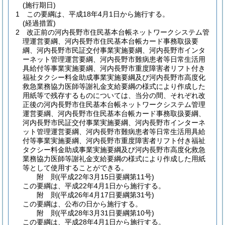
(施行期日)
1
この要綱は、平成18年4月1日から施行する。
(経過措置)
2
改正前の河内長野市住民基本台帳ネットワークシステム管
理運営要綱、河内長野市住民基本台帳カード事務取扱要
綱、河内長野市民証交付事業実施要綱、河内長野市インタ
ーネット管理運営要綱、河内長野市難病患者等日常生活用
具給付等事業実施要綱、河内長野市重度障害者リフト付き
福祉タクシー料金助成事業実施要綱及び河内長野市高度化
救急業務協力医師等謝礼金支給要綱の様式により作成した
用紙等で残存するものについては、当分の間、それぞれ改
正後の河内長野市住民基本台帳ネットワークシステム管理
運営要綱、河内長野市住民基本台帳カード事務取扱要綱、
河内長野市民証交付事業実施要綱、河内長野市インターネ
ット管理運営要綱、河内長野市難病患者等日常生活用具給
付等事業実施要綱、河内長野市重度障害者リフト付き福祉
タクシー料金助成事業実施要綱及び河内長野市高度化救急
業務協力医師等謝礼金支給要綱の様式により作成した用紙
等として使用することができる。
附
則
(平成22年3月15日
要綱第11号)
この要綱は、平成22年4月1日から施行する。
附
則
(平成26年4月17日
要綱第31号)
この要綱は、公布の日から施行する。
附
則
(平成28年3月31日
要綱第10号)
この要綱は、平成28年4月1日から施行する。