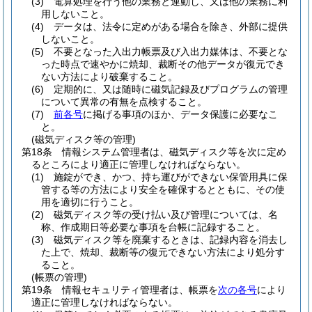
(3)
電算処理を行う他の業務と連動し、又は他の業務に利
用しないこと。
(4)
データは、法令に定めがある場合を除き、外部に提供
しないこと。
(5)
不要となった入出力帳票及び入出力媒体は、不要とな
った時点で速やかに焼却、裁断その他データが復元でき
ない方法により破棄すること。
(6)
定期的に、又は随時に磁気記録及びプログラムの管理
について異常の有無を点検すること。
(7)
前各号
に掲げる事項のほか、データ保護に必要なこ
と。
(磁気ディスク等の管理)
第18条
情報システム管理者は、磁気ディスク等を次に定め
るところにより適正に管理しなければならない。
(1)
施錠ができ、かつ、持ち運びができない保管用具に保
管する等の方法により安全を確保するとともに、その使
用を適切に行うこと。
(2)
磁気ディスク等の受け払い及び管理については、名
称、作成期日等必要な事項を台帳に記録すること。
(3)
磁気ディスク等を廃棄するときは、記録内容を消去し
た上で、焼却、裁断等の復元できない方法により処分す
ること。
(帳票の管理)
第19条
情報セキュリティ管理者は、帳票を
次の各号
により
適正に管理しなければならない。