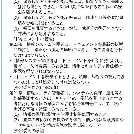
(1)
保管しておく必要のある帳票は、施錠ができる書庫又
は持ち運びができない保管用具に保管する等これらの安
全を確保すること。
(2)
保管しておく必要のある帳票は、作成期日等必要な事
項を台帳に記録すること。
(3)
帳票を廃棄するときは、焼却、裁断等の復元できない
方法により処分すること。
(ドキュメントの管理)
第20条
情報システム管理者は、ドキュメントを最新の状態
に維持し、適正かつ所定の場所に保管し、その管理を行わ
なければならない。
2
情報システム管理者は、ドキュメントを外部に持ち出し、
複写し、又は廃棄するときは、情報セキュリティ責任者の
承認を得なければならない。
3
ドキュメントを廃棄するときは、焼却、裁断等の復元でき
ない方法により処分しなければならない。
(外部委託における調査)
第21条
情報システム管理者は、システムの保守、運用等を
外部委託するときは、あらかじめ、委託を受けようとする
者における情報の保護に関する管理体制等について、次に
掲げる事項を調査するものとする。
(1)
情報の保護に関する管理体制等に関すること。
(2)
要員の技術力や要員の教育体制、個人情報保護措置や
セキュリティ対策の実施状況等に関すること。
(外部委託の承認)