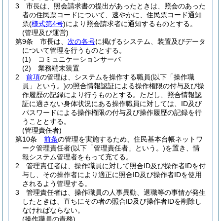
3
市長は、照会請求書の提出があったときは、照会のあった
者の住民票コードについて、速やかに、住民票コード通知
票
(
様式第4号
)
により照会請求者に通知するものとする。
(管理及び運営)
第9条
市長は、
次の各号
に掲げるシステム、装置及びデータ
について管理を行うものとする。
(1)
コミュニケーションサーバ
(2)
業務端末装置
2
前項
の管理は、システムを操作する職員
(以下「操作職
員」という。)
の照合情報認証による操作権限の付与及び操
作履歴の記録により行うものとする。
ただし、照合情報認
証に適さない身体状況にある操作職員に対しては、ID及び
パスワードによる操作権限の付与及び操作履歴の記録を行
うこととする。
(管理責任者)
第10条
前条
の管理を実施するため、住民基本台帳ネットワ
ーク管理責任者
(以下「管理責任者」という。)
を置き、情
報システム管理者をもって充てる。
2
管理責任者は、操作職員に対して照合ID及び操作者IDを付
与し、その操作者により適正に照合ID及び操作者IDを使用
されるよう管理する。
3
管理責任者は、操作職員の人事異動、退職等の事情が発生
したときは、直ちにその者の照合ID及び操作者IDを削除し
なければならない。
(操作職員の責務)