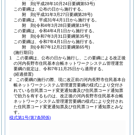
附
則
(平成28年10月24日
要綱第53号)
この要綱は、公布の日から施行する。
附
則
(平成31年3月27日
要綱第28号)
この要綱は、平成31年4月1日から施行する。
附
則
(令和4年3月28日
要綱第19号)
この要綱は、令和4年4月1日から施行する。
附
則
(令和7年3月31日
要綱第35号)
この要綱は、令和7年4月1日から施行する。
附
則
(令和7年12月2日
要綱第65号)
(施行期日)
1
この要綱は、公布の日から施行し、この要綱による改正後
の河内長野市住民基本台帳ネットワークシステム管理運営
要綱の規定は、令和7年11月25日から適用する。
(経過措置)
2
この要綱の施行の際、現に改正前の河内長野市住民基本台
帳ネットワークシステム管理運営要綱の様式により交付さ
れている住民票コード変更通知書及び住民票コード通知票
で効力を有するものは、改正後の河内長野市住民基本台帳
ネットワークシステム管理運営要綱の様式により交付され
た住民票コード変更通知票及び住民票コード通知票とみな
す。
様式第1号
(第7条関係)