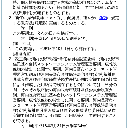
持、個人情報保護に関する意識の高揚並びにシステム安全
対策の推進を図るため、操作職員に対して年1回程度の教育
及び訓練を実施するものとする。
2
新任の操作職員については、配属後、速やかに
前項
に規定
する教育及び訓練を実施するものとする。
附
則
この要綱は、公布の日から施行する。
附
則
(平成15年9月30日
要綱第57号)
(施行期日)
1
この要綱は、平成15年10月1日から施行する。
(経過措置)
2
改正前の河内長野市統計常任委員会設置要綱、河内長野市
住民基本台帳ネットワークシステム管理運営要綱、広報映
像物の貸出しに関する要綱、河内長野市インターネット管
理運営要綱及び河内長野市介護保険居宅介護
(支援)
福祉用
具購入費及び住宅改修費受領委任払い制度実施要綱の様式
により作成した用紙等で残存するものについては、当分の
間、それぞれ改正後の河内長野市統計常任委員会設置要
綱、河内長野市住民基本台帳ネットワークシステム管理運
営要綱、広報映像物の貸出しに関する要綱、河内長野市イ
ンターネット管理運営要綱及び河内長野市介護保険居宅介
護
(支援)
福祉用具購入費及び住宅改修費受領委任払い制度
実施要綱の様式により作成した用紙等として使用すること
ができる。
附
則
(平成18年3月31日
要綱第34号)