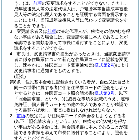
う。)
は、
前項
の変更請求をすることができない。
ただし、
成年被後見人等の法定代理人は、戸籍謄本等当該成年被後
見人等の法定代理人であることを証明する書面を提示する
ことにより、当該成年被後見人等に代わって変更請求をす
ることができる。
3
変更請求者又は
前項
の法定代理人が、疾病その他やむを得
ない事由がある場合には、変更請求書に本人であることが
確認できる書類を添えて市長に送付することにより、変更
請求をすることができる。
4
市長は、変更請求書の提出があったときは、当該変更請求
者に係る住民票について新たな住民票コードに記載を変更
し、速やかに、住民票コード変更通知票
(
様式第2号
)
により
変更請求者に通知するものとする。
(照会)
第8条
住民基本台帳に記録されている者が、自己又は自己と
同一の世帯に属する者に係る住民票コードの照会をしよう
とするときは、住民票コード照会請求書
(
様式第3号
。以下
「照会請求書」という。)
に必要な事項を記載のうえ、運転
免許証、個人番号カードその他の本人であることが確認で
きる書類を提示し、市長に提出しなければならない。
2
前項
の規定により住民票コードの照会をしようとする者
(以下「照会請求者」という。)
が、疾病その他やむを得な
い事由がある場合には、照会請求書に本人であることが確
認できる書類を添えて市長に送付することにより、照会を
することができる。