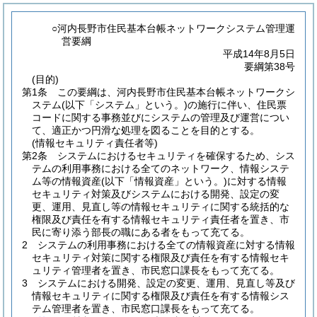
○河内長野市住民基本台帳ネットワークシステム管理運
営要綱
平成14年8月5日
要綱第38号
(目的)
第1条
この要綱は、河内長野市住民基本台帳ネットワークシ
ステム
(以下「システム」という。)
の施行に伴い、住民票
コードに関する事務並びにシステムの管理及び運営につい
て、適正かつ円滑な処理を図ることを目的とする。
(情報セキュリティ責任者等)
第2条
システムにおけるセキュリティを確保するため、シス
テムの利用事務における全てのネットワーク、情報システ
ム等の情報資産
(以下「情報資産」という。)
に対する情報
セキュリティ対策及びシステムにおける開発、設定の変
更、運用、見直し等の情報セキュリティに関する統括的な
権限及び責任を有する情報セキュリティ責任者を置き、市
民に寄り添う部長の職にある者をもって充てる。
2
システムの利用事務における全ての情報資産に対する情報
セキュリティ対策に関する権限及び責任を有する情報セキ
ュリティ管理者を置き、市民窓口課長をもって充てる。
3
システムにおける開発、設定の変更、運用、見直し等及び
情報セキュリティに関する権限及び責任を有する情報シス
テム管理者を置き、市民窓口課長をもって充てる。