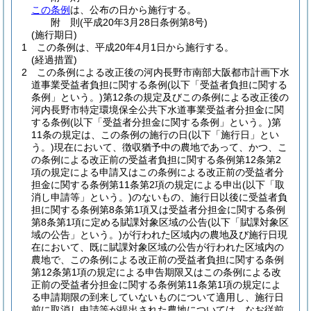
この条例
は、公布の日から施行する。
附
則
(平成20年3月28日
条例第8号)
(施行期日)
1
この条例は、平成20年4月1日から施行する。
(経過措置)
2
この条例による改正後の河内長野市南部大阪都市計画下水
道事業受益者負担に関する条例
(以下「受益者負担に関する
条例」という。)
第12条の規定及びこの条例による改正後の
河内長野市特定環境保全公共下水道事業受益者分担金に関
する条例
(以下「受益者分担金に関する条例」という。)
第
11条の規定は、この条例の施行の日
(以下「施行日」とい
う。)
現在において、徴収猶予中の農地であって、かつ、こ
の条例による改正前の受益者負担に関する条例第12条第2
項の規定による申請又はこの条例による改正前の受益者分
担金に関する条例第11条第2項の規定による申出
(以下「取
消し申請等」という。)
のないもの、施行日以後に受益者負
担に関する条例第8条第1項又は受益者分担金に関する条例
第8条第1項に定める賦課対象区域の公告
(以下「賦課対象区
域の公告」という。)
が行われた区域内の農地及び施行日現
在において、既に賦課対象区域の公告が行われた区域内の
農地で、この条例による改正前の受益者負担に関する条例
第12条第1項の規定による申告期限又はこの条例による改
正前の受益者分担金に関する条例第11条第1項の規定によ
る申請期限の到来していないものについて適用し、施行日
前に取消し申請等が提出された農地については、なお従前