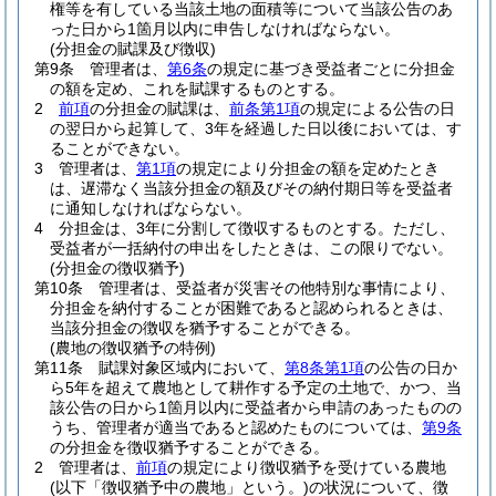
権等を有している当該土地の面積等について当該公告のあ
った日から1箇月以内に申告しなければならない。
(分担金の賦課及び徴収)
第9条
管理者は、
第6条
の規定に基づき受益者ごとに分担金
の額を定め、これを賦課するものとする。
2
前項
の分担金の賦課は、
前条第1項
の規定による公告の日
の翌日から起算して、3年を経過した日以後においては、す
ることができない。
3
管理者は、
第1項
の規定により分担金の額を定めたとき
は、遅滞なく当該分担金の額及びその納付期日等を受益者
に通知しなければならない。
4
分担金は、3年に分割して徴収するものとする。
ただし、
受益者が一括納付の申出をしたときは、この限りでない。
(分担金の徴収猶予)
第10条
管理者は、受益者が災害その他特別な事情により、
分担金を納付することが困難であると認められるときは、
当該分担金の徴収を猶予することができる。
(農地の徴収猶予の特例)
第11条
賦課対象区域内において、
第8条第1項
の公告の日か
ら5年を超えて農地として耕作する予定の土地で、かつ、当
該公告の日から1箇月以内に受益者から申請のあったものの
うち、管理者が適当であると認めたものについては、
第9条
の分担金を徴収猶予することができる。
2
管理者は、
前項
の規定により徴収猶予を受けている農地
(以下「徴収猶予中の農地」という。)
の状況について、徴