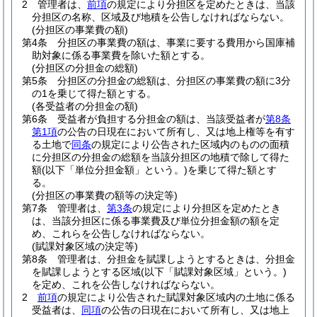
2
管理者は、
前項
の規定により分担区を定めたときは、当該
分担区の名称、区域及び地積を公告しなければならない。
(分担区の事業費の額)
第4条
分担区の事業費の額は、事業に要する費用から国庫補
助対象に係る事業費を除いた額とする。
(分担区の分担金の総額)
第5条
分担区の分担金の総額は、分担区の事業費の額に3分
の1を乗じて得た額とする。
(各受益者の分担金の額)
第6条
受益者が負担する分担金の額は、当該受益者が
第8条
第1項
の公告の日現在において所有し、又は地上権等を有す
る土地で
同条
の規定により公告された区域内のものの面積
に分担区の分担金の総額を当該分担区の地積で除して得た
額
(以下「単位分担金額」という。)
を乗じて得た額とす
る。
(分担区の事業費の額等の決定等)
第7条
管理者は、
第3条
の規定により分担区を定めたとき
は、当該分担区に係る事業費及び単位分担金額の額を定
め、これらを公告しなければならない。
(賦課対象区域の決定等)
第8条
管理者は、分担金を賦課しようとするときは、分担金
を賦課しようとする区域
(以下「賦課対象区域」という。)
を定め、これを公告しなければならない。
2
前項
の規定により公告された賦課対象区域内の土地に係る
受益者は、
同項
の公告の日現在において所有し、又は地上