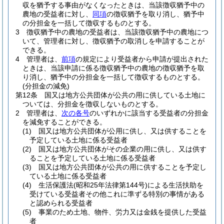
収を猶予する事由がなくなったときは、当該徴収猶予中の
農地の受益者に対し、
同項
の徴収猶予を取り消し、猶予中
の分担金を一括して徴収するものとする。
3
徴収猶予中の農地の受益者は、当該徴収猶予中の農地につ
いて、管理者に対し、徴収猶予の取消しを申請することが
できる。
4
管理者は、
前項
の規定により受益者から申請が提出された
ときは、当該申請に係る徴収猶予中の農地の徴収猶予を取
り消し、猶予中の分担金を一括して徴収するものとする。
(分担金の減免)
第12条
国又は地方公共団体が公共の用に供している土地に
ついては、分担金を徴収しないものとする。
2
管理者は、
次の各号
のいずれかに該当する受益者の分担金
を減免することができる。
(1)
国又は地方公共団体が公用に供し、又は供することを
予定している土地に係る受益者
(2)
国又は地方公共団体がその企業の用に供し、又は供す
ることを予定している土地に係る受益者
(3)
国又は地方公共団体が公共の用に供することを予定し
ている土地に係る受益者
(4)
生活保護法
(昭和25年法律第144号)
による生活扶助を
受けている受益者その他これに準ずる特別の事情がある
と認められる受益者
(5)
事業のため土地、物件、労力又は金銭を提供した受益
者