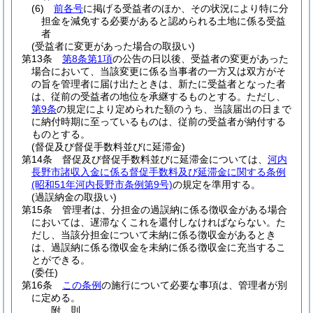
(6)
前各号
に掲げる受益者のほか、その状況により特に分
担金を減免する必要があると認められる土地に係る受益
者
(受益者に変更があった場合の取扱い)
第13条
第8条第1項
の公告の日以後、受益者の変更があった
場合において、当該変更に係る当事者の一方又は双方がそ
の旨を管理者に届け出たときは、新たに受益者となった者
は、従前の受益者の地位を承継するものとする。
ただし、
第9条
の規定により定められた額のうち、当該届出の日まで
に納付時期に至っているものは、従前の受益者が納付する
ものとする。
(督促及び督促手数料並びに延滞金)
第14条
督促及び督促手数料並びに延滞金については、
河内
長野市諸収入金に係る督促手数料及び延滞金に関する条例
(昭和51年河内長野市条例第9号)
の規定を準用する。
(過誤納金の取扱い)
第15条
管理者は、分担金の過誤納に係る徴収金がある場合
においては、遅滞なくこれを還付しなければならない。
た
だし、当該分担金について未納に係る徴収金があるとき
は、過誤納に係る徴収金を未納に係る徴収金に充当するこ
とができる。
(委任)
第16条
この条例
の施行について必要な事項は、管理者が別
に定める。
附
則