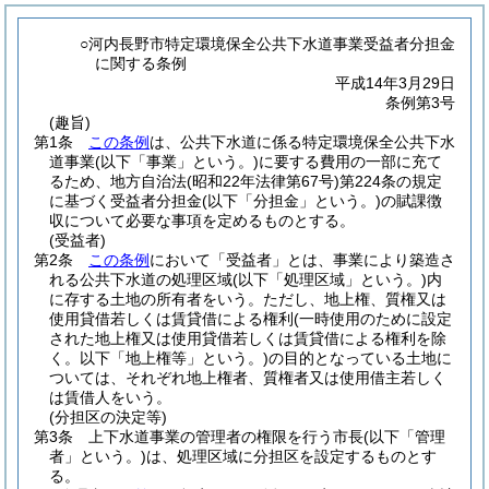
○河内長野市特定環境保全公共下水道事業受益者分担金
に関する条例
平成14年3月29日
条例第3号
(趣旨)
第1条
この条例
は、公共下水道に係る特定環境保全公共下水
道事業
(以下「事業」という。)
に要する費用の一部に充て
るため、地方自治法
(昭和22年法律第67号)
第224条の規定
に基づく受益者分担金
(以下「分担金」という。)
の賦課徴
収について必要な事項を定めるものとする。
(受益者)
第2条
この条例
において「受益者」とは、事業により築造さ
れる公共下水道の処理区域
(以下「処理区域」という。)
内
に存する土地の所有者をいう。
ただし、地上権、質権又は
使用貸借若しくは賃貸借による権利
(一時使用のために設定
された地上権又は使用貸借若しくは賃貸借による権利を除
く。以下「地上権等」という。)
の目的となっている土地に
ついては、それぞれ地上権者、質権者又は使用借主若しく
は賃借人をいう。
(分担区の決定等)
第3条
上下水道事業の管理者の権限を行う市長
(以下「管理
者」という。)
は、処理区域に分担区を設定するものとす
る。