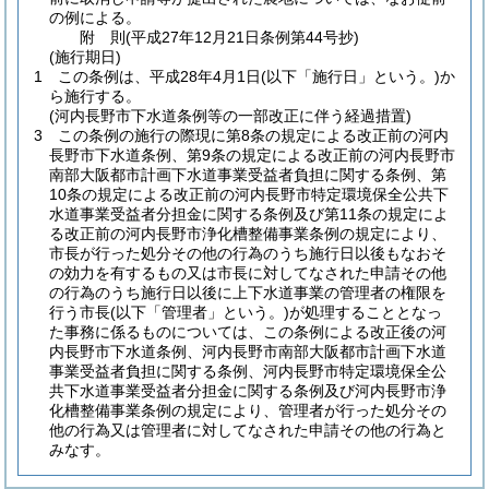
の例による。
附
則
(平成27年12月21日
条例第44号抄)
(施行期日)
1
この条例は、平成28年4月1日
(以下「施行日」という。)
か
ら施行する。
(河内長野市下水道条例等の一部改正に伴う経過措置)
3
この条例の施行の際現に第8条の規定による改正前の河内
長野市下水道条例、第9条の規定による改正前の河内長野市
南部大阪都市計画下水道事業受益者負担に関する条例、第
10条の規定による改正前の河内長野市特定環境保全公共下
水道事業受益者分担金に関する条例及び第11条の規定によ
る改正前の河内長野市浄化槽整備事業条例の規定により、
市長が行った処分その他の行為のうち施行日以後もなおそ
の効力を有するもの又は市長に対してなされた申請その他
の行為のうち施行日以後に上下水道事業の管理者の権限を
行う市長
(以下「管理者」という。)
が処理することとなっ
た事務に係るものについては、この条例による改正後の河
内長野市下水道条例、河内長野市南部大阪都市計画下水道
事業受益者負担に関する条例、河内長野市特定環境保全公
共下水道事業受益者分担金に関する条例及び河内長野市浄
化槽整備事業条例の規定により、管理者が行った処分その
他の行為又は管理者に対してなされた申請その他の行為と
みなす。