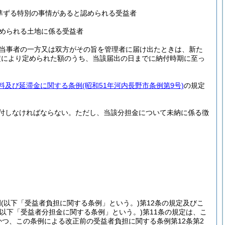
準ずる特別の事情があると認められる受益者
められる土地に係る受益者
当事者の一方又は双方がその旨を管理者に届け出たときは、新た
定により定められた額のうち、当該届出の日までに納付時期に至っ
料及び延滞金に関する条例
(昭和51年河内長野市条例第9号)
の規定
付しなければならない。
ただし、当該分担金について未納に係る徴
例
(以下「受益者負担に関する条例」という。)
第12条の規定及びこ
(以下「受益者分担金に関する条例」という。)
第11条の規定は、こ
つ、この条例による改正前の受益者負担に関する条例第12条第2