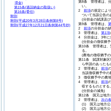
第8条
管理者は、
滞金)
い。
第15条
(過誤納金の取扱い)
2
前項
の規定によ
第16条
(委任)
ついて当該公告の
附則
(分担金の賦課及び
附則
(平成20年3月28日条例第8号)
第9条
管理者は、
第
附則
(平成27年12月21日条例第44号抄)
2
前項
の分担金の
3
管理者は、
第1項
4
分担金は、3年に
(分担金の徴収猶予
第10条
管理者は、
る。
(農地の徴収猶予の
第11条
賦課対象区
ら申請のあったも
2
管理者は、
前項
当該徴収猶予中の
3
徴収猶予中の農
4
管理者は、
前項
収するものとする
(分担金の減免)
第12条
国又は地方
2
管理者は、
次の
(1)
国又は地方公
(2)
国又は地方公