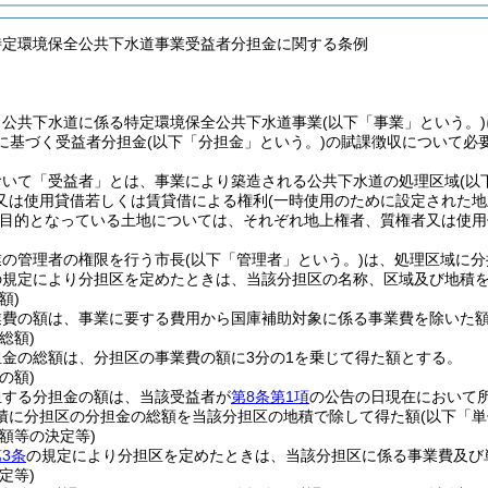
特定環境保全公共下水道事業受益者分担金に関する条例
、公共下水道に係る特定環境保全公共下水道事業
(以下「事業」という。)
定に基づく受益者分担金
(以下「分担金」という。)
の賦課徴収について必
おいて「受益者」とは、事業により築造される公共下水道の処理区域
(以
又は使用貸借若しくは賃貸借による権利
(一時使用のために設定された
目的となっている土地については、それぞれ地上権者、質権者又は使用
業の管理者の権限を行う市長
(以下「管理者」という。)
は、処理区域に分
の規定により分担区を定めたときは、当該分担区の名称、区域及び地積
額)
業費の額は、事業に要する費用から国庫補助対象に係る事業費を除いた
総額)
担金の総額は、分担区の事業費の額に3分の1を乗じて得た額とする。
の額)
担する分担金の額は、当該受益者が
第8条第1項
の公告の日現在において
積に分担区の分担金の総額を当該分担区の地積で除して得た額
(以下「
額等の決定等)
3条
の規定により分担区を定めたときは、当該分担区に係る事業費及び
定等)