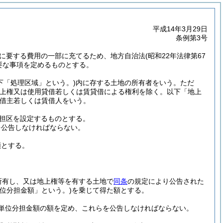
平成14年3月29日
条例第3号
に要する費用の一部に充てるため、地方自治法
(昭和22年法律第67
要な事項を定めるものとする。
下「処理区域」という。)
内に存する土地の所有者をいう。
ただ
地上権又は使用貸借若しくは賃貸借による権利を除く。以下「地上
借主若しくは賃借人をいう。
担区を設定するものとする。
を公告しなければならない。
額とする。
所有し、又は地上権等を有する土地で
同条
の規定により公告された
単位分担金額」という。)
を乗じて得た額とする。
単位分担金額の額を定め、これらを公告しなければならない。