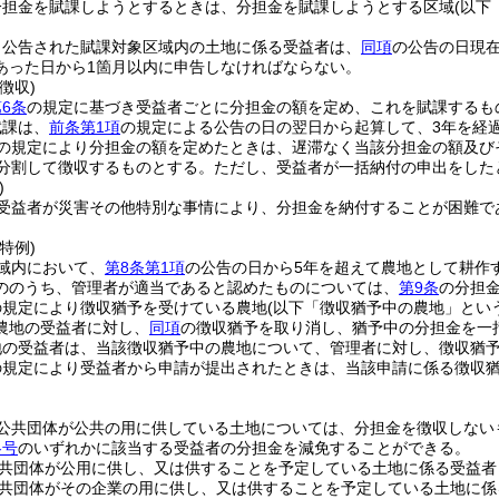
分担金を賦課しようとするときは、分担金を賦課しようとする区域
(以下
り公告された賦課対象区域内の土地に係る受益者は、
同項
の公告の日現
あった日から1箇月以内に申告しなければならない。
徴収)
6条
の規定に基づき受益者ごとに分担金の額を定め、これを賦課するも
賦課は、
前条第1項
の規定による公告の日の翌日から起算して、3年を経
の規定により分担金の額を定めたときは、遅滞なく当該分担金の額及び
分割して徴収するものとする。
ただし、受益者が一括納付の申出をした
)
受益者が災害その他特別な事情により、分担金を納付することが困難で
特例)
域内において、
第8条第1項
の公告の日から5年を超えて農地として耕作
ののうち、管理者が適当であると認めたものについては、
第9条
の分担
の規定により徴収猶予を受けている農地
(以下「徴収猶予中の農地」という
農地の受益者に対し、
同項
の徴収猶予を取り消し、猶予中の分担金を一
地の受益者は、当該徴収猶予中の農地について、管理者に対し、徴収猶
の規定により受益者から申請が提出されたときは、当該申請に係る徴収
。
公共団体が公共の用に供している土地については、分担金を徴収しない
各号
のいずれかに該当する受益者の分担金を減免することができる。
共団体が公用に供し、又は供することを予定している土地に係る受益者
共団体がその企業の用に供し、又は供することを予定している土地に係