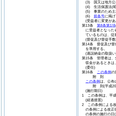
(3)
国又は地方公
(4)
生活保護法
(
(5)
事業のため土
(6)
前各号
に掲げ
(受益者に変更があ
第13条
第8条第1項
に受益者となった
ているものは、従
(督促及び督促手数
第14条
督促及び督
を準用する。
(過誤納金の取扱い
第15条
管理者は、
収金があるときは
(委任)
第16条
この条例
の
附
則
この条例
は、公布
附
則
(平成2
(施行期日)
1
この条例は、平成
(経過措置)
2
この条例による
の条例による改正
の条例の施行の日