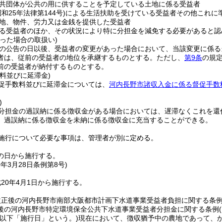
共団体が公共の用に供することを予定している土地に係る受益者
昭和25年法律第144号)
による生活扶助を受けている受益者その他これに
地、物件、労力又は金銭を提供した受益者
る受益者のほか、その状況により特に分担金を減免する必要があると認
った場合の取扱い)
の公告の日以後、受益者の変更があった場合において、当該変更に係る
者は、従前の受益者の地位を承継するものとする。
ただし、
第9条
の規
前の受益者が納付するものとする。
料並びに延滞金)
促手数料並びに延滞金については、
河内長野市諸収入金に係る督促手数
)
分担金の過誤納に係る徴収金がある場合においては、遅滞なくこれを還
、過誤納に係る徴収金を未納に係る徴収金に充当することができる。
施行について必要な事項は、管理者が別に定める。
の日から施行する。
0年3月28日
条例第8号)
20年4月1日から施行する。
改正後の河内長野市南部大阪都市計画下水道事業受益者負担に関する条
後の河内長野市特定環境保全公共下水道事業受益者分担金に関する条例
(以下「施行日」という。)
現在において、徴収猶予中の農地であって、か