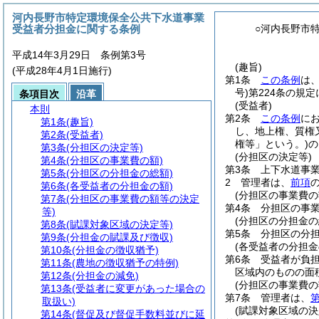
河内長野市特定環境保全公共下水道事業
受益者分担金に関する条例
○河内長野市
平成14年3月29日 条例第3号
(趣旨)
(平成28年4月1日施行)
第1条
この条例
は
号)
第224条の規
条項目次
沿革
(受益者)
本則
第2条
この条例
に
第1条
(趣旨)
し、地上権、質権
第2条
(受益者)
権等」という。)
の
第3条
(分担区の決定等)
(分担区の決定等)
第4条
(分担区の事業費の額)
第3条
上下水道事
第5条
(分担区の分担金の総額)
2
管理者は、
前項
第6条
(各受益者の分担金の額)
(分担区の事業費の
第7条
(分担区の事業費の額等の決定
第4条
分担区の事
等)
(分担区の分担金の
第8条
(賦課対象区域の決定等)
第5条
分担区の分
第9条
(分担金の賦課及び徴収)
(各受益者の分担金
第10条
(分担金の徴収猶予)
第6条
受益者が負
第11条
(農地の徴収猶予の特例)
区域内のものの面
第12条
(分担金の減免)
(分担区の事業費の
第13条
(受益者に変更があった場合の
第7条
管理者は、
第
取扱い)
(賦課対象区域の決
第14条
(督促及び督促手数料並びに延