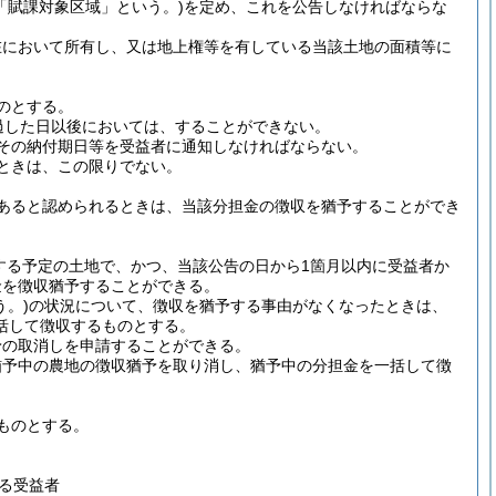
「賦課対象区域」という。)
を定め、これを公告しなければならな
在において所有し、又は地上権等を有している当該土地の面積等に
のとする。
過した日以後においては、することができない。
その納付期日等を受益者に通知しなければならない。
ときは、この限りでない。
あると認められるときは、当該分担金の徴収を猶予することができ
する予定の土地で、かつ、当該公告の日から1箇月以内に受益者か
金を徴収猶予することができる。
。)
の状況について、徴収を猶予する事由がなくなったときは、
括して徴収するものとする。
予の取消しを申請することができる。
猶予中の農地の徴収猶予を取り消し、猶予中の分担金を一括して徴
ものとする。
る受益者