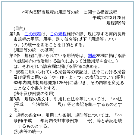
○河内長野市規程の用語等の統一に関する措置規程
平成13年3月28日
規程第9号
(目的)
第1条
この規程
は、
この規程
施行の際、現に存する河内長野
市規程の用語、用字、送り仮名等
(以下「用語等」とい
う。)
の統一を図ることを目的とする。
(用語等の統一の基準)
第2条
規程に用いられている用語等は、
別表
左欄に掲げる語
句
(動詞その他活用する語句にあっては活用形を含む。)
は、それぞれ当該右欄に掲げる語句に改める。
2
規程に用いられている拗音等の表記は、法令における拗音
及び促音に用いる「や・ゆ・よ・つ」の表記について
(昭和
63年内閣法制局総発第125号)
に基づき、その内容を変える
ことなく小書きとする。
(法令及び例規の引用)
第3条
規程の条文中、引用した法令等については、「○○法
(平成 年法律第 号)
」等と表記を統一するものとす
る。
2
規程の条文中、引用した条例、規則等については、「○○
条例
(平成 年河内長野市条例第 号)
」等と表記を統
一するものとする。
(別表等の統一)