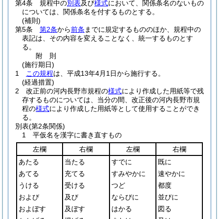
第4条
規程中の
別表
及び
様式
において、関係条名のないもの
については、関係条名を付するものとする。
(補則)
第5条
第2条
から
前条
までに規定するもののほか、規程中の
表記は、その内容を変えることなく、統一するものとす
る。
附
則
(施行期日)
1
この規程
は、平成13年4月1日から施行する。
(経過措置)
2
改正前の河内長野市規程の
様式
により作成した用紙等で残
存するものについては、当分の間、改正後の河内長野市規
程の
様式
により作成した用紙等として使用することができ
る。
別表
(第2条関係)
1 平仮名を漢字に書き直すもの
左欄
右欄
左欄
右欄
あたる
当たる
すでに
既に
あてる
充てる
すみやかに
速やかに
うける
受ける
つど
都度
および
及び
ならびに
並びに
およぼす
及ぼす
はかる
図る