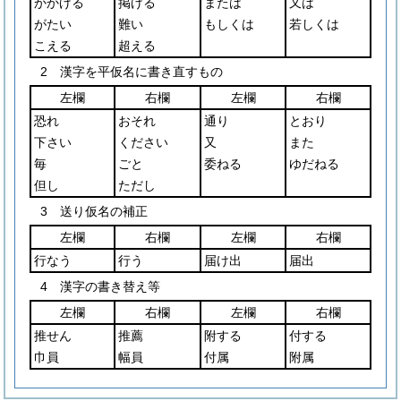
かかげる
掲げる
または
又は
がたい
難い
もしくは
若しくは
こえる
超える
2 漢字を平仮名に書き直すもの
左欄
右欄
左欄
右欄
恐れ
おそれ
通り
とおり
下さい
ください
又
また
毎
ごと
委ねる
ゆだねる
但し
ただし
3 送り仮名の補正
左欄
右欄
左欄
右欄
行なう
行う
届け出
届出
4 漢字の書き替え等
左欄
右欄
左欄
右欄
推せん
推薦
附する
付する
巾員
幅員
付属
附属