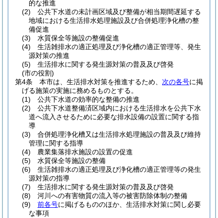
的な推進
(2)
公共下水道の未計画区域及び整備が相当期間遅延する
地域における生活排水処理施設及び合併処理浄化槽の整
備促進
(3)
水質保全等施設の整備促進
(4)
生活雑排水の適正処理及び浄化槽の適正管理等、発生
源対策の推進
(5)
生活排水に関する発生源対策の普及及び啓発
(市の役割)
第4条
本市は、生活排水対策を推進するため、
次の各号
に掲
げる施策の実施に務めるものとする。
(1)
公共下水道の効率的な整備の推進
(2)
公共下水道整備済区域内における生活排水を公共下水
道へ流入させるために必要な排水設備の設置に関する指
導
(3)
合併処理浄化槽又は生活排水処理施設の普及及び維持
管理に関する指導
(4)
農業集落排水施設の設置の促進
(5)
水質保全等施設の整備
(6)
生活雑排水の適正処理及び浄化槽の適正管理等の発生
源対策の指導
(7)
生活排水に関する発生源対策の普及及び啓発
(8)
河川への有害物質の流入等の被害防除体制の整備
(9)
前各号
に掲げるもののほか、生活排水対策に関し必要
な事項