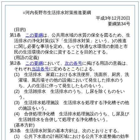
○河内長野市生活排水対策推進要綱
平成3年12月20日
要綱第34号
(目的)
第1条
この要綱
は、公共用水域の水質の保全を図るため、生
活排水の浄化対策
(以下「生活排水対策」という。)
の推進
に関し必要な事項を定め、もって快適な水環境の創造と市
民の生活環境の保全に資することを目的とする。
(用語の定義)
第2条
この要綱
において、
次の各号
に掲げる用語の意義は、
それぞれ
当該各号
に定めるところによる。
(1)
生活排水 家庭における水洗便所、洗面所、厨房、洗
濯場、風呂場その他の設備において発生した排水のう
ち、人の生活に伴って発生したものをいう。
(2)
生活雑排水 生活排水のうち、し尿を除くものをい
う。
(3)
生活排水処理施設 生活排水を処理する浄化槽その他
の施設をいう。
(4)
合併処理浄化槽 生活排水処理施設のうち、し尿及び
生活雑排水を合併して処理する浄化槽をいう。
(基本方針)
第3条
生活排水対策の基本方針は、次のとおりとする。
(1)
公共下水道の計画区域における公共下水道整備の効率