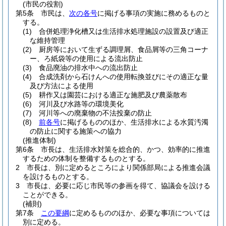
(市民の役割)
第5条
市民は、
次の各号
に掲げる事項の実施に務めるものと
する。
(1)
合併処理浄化槽又は生活排水処理施設の設置及び適正
な維持管理
(2)
厨房等において生ずる調理屑、食品屑等の三角コーナ
ー、ろ紙袋等の使用による流出防止
(3)
食品廃油の排水中への流出防止
(4)
合成洗剤から石けんへの使用転換並びにその適正な量
及び方法による使用
(5)
耕作又は園芸における適正な施肥及び農薬散布
(6)
河川及び水路等の環境美化
(7)
河川等への廃棄物の不法投棄の防止
(8)
前各号
に掲げるもののほか、生活排水による水質汚濁
の防止に関する施策への協力
(推進体制)
第6条
市長は、生活排水対策を総合的、かつ、効率的に推進
するための体制を整備するものとする。
2
市長は、別に定めるところにより関係部局による推進会議
を設けるものとする。
3
市長は、必要に応じ市民等の参画を得て、協議会を設ける
ことができる。
(補則)
第7条
この要綱
に定めるもののほか、必要な事項については
別に定める。