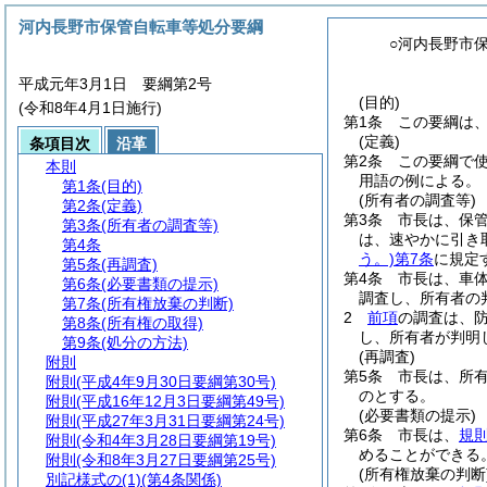
河内長野市保管自転車等処分要綱
○河内長野市
平成元年3月1日 要綱第2号
(目的)
(令和8年4月1日施行)
第1条
この要綱は
(定義)
条項目次
沿革
第2条
この要綱で
本則
用語の例による。
第1条
(目的)
(所有者の調査等)
第2条
(定義)
第3条
市長は、保
第3条
(所有者の調査等)
は、速やかに引き
第4条
う。)
第7条
に規定
第5条
(再調査)
第4条
市長は、車
第6条
(必要書類の提示)
調査し、所有者の
第7条
(所有権放棄の判断)
2
前項
の調査は、
第8条
(所有権の取得)
し、所有者が判明
第9条
(処分の方法)
(再調査)
附則
第5条
市長は、所
附則
(平成4年9月30日要綱第30号)
のとする。
附則
(平成16年12月3日要綱第49号)
(必要書類の提示)
附則
(平成27年3月31日要綱第24号)
第6条
市長は、
規則
附則
(令和4年3月28日要綱第19号)
めることができる
附則
(令和8年3月27日要綱第25号)
(所有権放棄の判断
別記様式の(1)
(第4条関係)