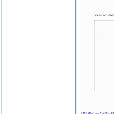
別記様式の(2)
(第4条