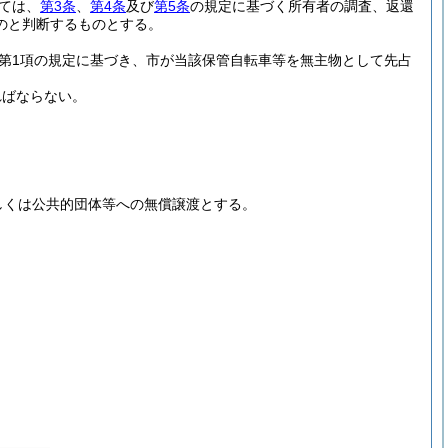
ては、
第3条
、
第4条
及び
第5条
の規定に基づく所有者の調査、返還
のと判断するものとする。
条第1項の規定に基づき、市が当該保管自転車等を無主物として先占
ればならない。
しくは公共的団体等への無償譲渡とする。