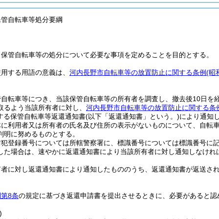
保管自転車等処分要綱
、保管自転車等の処分について必要な事項を定めることを目的とする。
使用する用語の意義は、
河内長野市自転車等の放置防止に関する条例
(昭
管自転車等につき、当該保管自転車等の所有者を調査し、撤去後10日を
取るよう当該所有者に対し、
河内長野市自転車等の放置防止に関する条
する保管自転車等返還通知書
(以下「返還通知書」という。)
により通知
体に利用者又は所有者の氏名及び住所の表示がないものについて、自転
判明に努めるものとする。
防犯登録番号については所轄警察署に、標識番号については標識番号に
した場合は、速やかに返還通知書により当該所有者に対し通知しなけれ
有者に対し返還通知書により通知したもののうち、返還通知書が返送さ
第8条
の規定に基づき返還申請書を提出させるときに、必要があると認
。
)