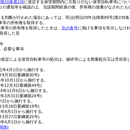
第10条第1項
に規定する保管期間内に引取りのない保管自転車等につい
りの通知等を確認の上、当該期間経過の後、所有権の放棄がなされたも
する判断が行われた場合にあっては、民法
(明治29年法律第89号)
第239
車等の所有権を取得する。
転車等の所有権を取得したときは、
次の各号
に掲げる事項を告示しなけ
取得した旨
令
、必要な事項
の規定による保管自転車等の処分は、破砕等による廃棄処分又は売却若
元年4月1日から施行する。
年9月30日
要綱第30号)
年10月1日から施行する。
6年12月3日
要綱第49号)
6年12月6日から施行する。
7年3月31日
要綱第24号)
の日から施行する。
年3月28日
要綱第19号)
4年4月1日から施行する。
年3月27日
要綱第25号)
8年4月1日から施行する。
関係)