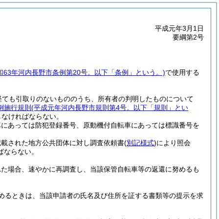
平成元年3月1日
要綱第2号
和63年河内長野市条例第20号。以下「条例」という。)
で使用する
経ても引取りのないもののうち、所有者の判明したものについて
例施行規則
(平成元年河内長野市規則第4号。以下「規則」とい
しなければならない。
車にあっては防犯登録番号、原動機付自転車にあっては標識番号を
記載された地方公共団体に対し調査依頼書
(
別記様式
)
により照会
ばならない。
れた場合、速やかに再調査し、当該保管自転車等の返還に努めるも
めるときは、当該申請者の氏名及び住所を証する書類等の提示を求