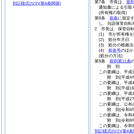
第7条
市長は、
規則
別記様式の(2)
(第4条関係)
通知書による引取
(所有権の取得)
第8条
前条
に規定
し、当該保管自転
2
市長は、保管自
(1)
市が所有権を
(2)
処分年月日
(3)
処分の根拠法
(4)
前各号
のほか
(処分の方法)
第9条
規則第11条
附
則
この要綱は、平成
附
則
(平成4
この要綱は、平成4
附
則
(平成1
この要綱は、平成1
附
則
(平成2
この要綱は、公布
附
則
(令和4
この要綱は、令和
附
則
(令和8
この要綱は、令和
別記様式の(1)
(第4条