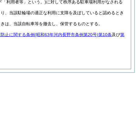
下「利用者等」という。)
に対して秩序ある駐車場利用がなされる
より、当該駐輪場の適正な利用に支障を及ぼしていると認めるとき
ときは、当該自転車等を撤去し、保管するものとする。
置防止に関する条例
(昭和63年河内長野市条例第20号)
第10条
及び
第