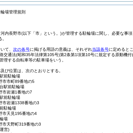
駐輪場管理規則
、河内長野市
(以下「市」という。)
が管理する駐輪場に関し、必要な事項
る。
おいて、
次の各号
に掲げる用語の意義は、それぞれ
当該各号
に定めると
路交通法
(昭和35年法律第105号)
第2条第1項第10号に規定する原動機
管理する自転車等の駐車場をいう。
称及び位置は、次のとおりとする。
駅前駐輪場
野市市町89番地の5
台駅前駐輪場
野市岩瀬1番地の7
駅前駐輪場
市岩瀬1338番地の3
前駐輪場
市天見195番地の4
輪場
市天野町319番地の3
運営)