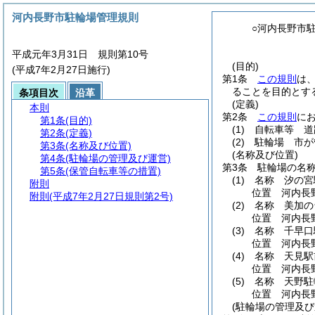
河内長野市駐輪場管理規則
○河内長野市
平成元年3月31日 規則第10号
(目的)
(平成7年2月27日施行)
第1条
この規則
は
ることを目的とす
条項目次
沿革
(定義)
本則
第2条
この規則
に
第1条
(目的)
(1)
自転車等 道
第2条
(定義)
(2)
駐輪場 市が
第3条
(名称及び位置)
(名称及び位置)
第4条
(駐輪場の管理及び運営)
第3条
駐輪場の名
第5条
(保管自転車等の措置)
(1)
名称 汐の宮
附則
位置 河内長
附則
(平成7年2月27日規則第2号)
(2)
名称 美加の
位置 河内長
(3)
名称 千早口
位置 河内長野
(4)
名称 天見駅
位置 河内長野
(5)
名称 天野駐
位置 河内長野
(駐輪場の管理及び