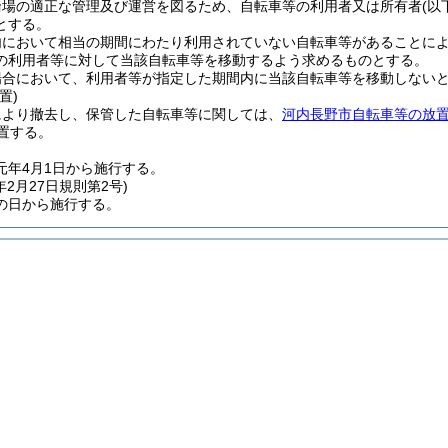
輪場の適正な管理及び運営を図るため、自転車等の利用者又は所有者
(以
とする。
内において相当の期間にわたり利用されていない自転車等があることに
の利用者等に対して当該自転車等を移動するよう求めるものとする。
場合において、利用者等が指定した期間内に当該自転車等を移動しない
置)
により撤去し、保管した自転車等に関しては、
河内長野市自転車等の放
置する。
元年4月1日から施行する。
年2月27日
規則第2号)
の日から施行する。