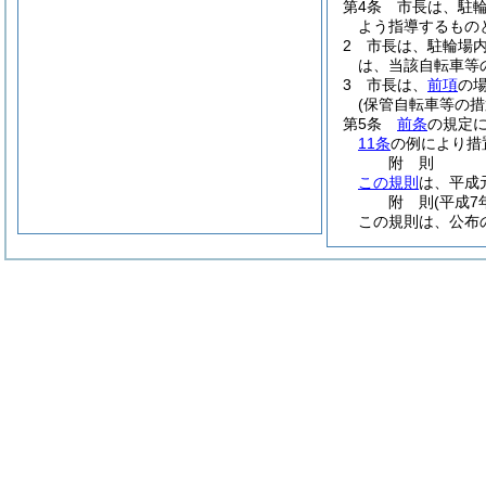
第4条
市長は、駐
よう指導するもの
2
市長は、駐輪場
は、当該自転車等
3
市長は、
前項
の
(保管自転車等の措
第5条
前条
の規定
11条
の例により措
附
則
この規則
は、平成
附
則
(平成7
この規則は、公布