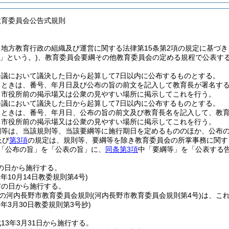
教育委員会公告式規則
、地方教育行政の組織及び運営に関する法律第15条第2項の規定に基づ
」という。)
、教育委員会要綱その他教育委員会の定める規程で公表す
会議において議決した日から起算して7日以内に公布するものとする。
るときは、番号、年月日及び公布の旨の前文を記入して教育長が署名す
、市役所前の掲示場又は公衆の見やすい場所に掲示してこれを行う。
会議において議決した日から起算して7日以内に公布するものとする。
るときは、番号、年月日、公布の旨の前文及び教育長名を記入して、教
、市役所前の掲示場又は公衆の見やすい場所に掲示してこれを行う。
綱等は、当該規則等、当該要綱等に施行期日を定めるもののほか、公布の
及び
第3項
の規定は、規則等、要綱等を除き教育委員会の所掌事務に関す
「公布の旨」を「公表の旨」に、
同条第3項
中「要綱等」を「公表する
の日から施行する。
1年10月14日
教委規則第4号)
布の日から施行する。
定の河内長野市教育委員会規則
(河内長野市教育委員会規則第4号)
は、こ
3年3月30日
教委規則第3号抄)
13年3月31日から施行する。