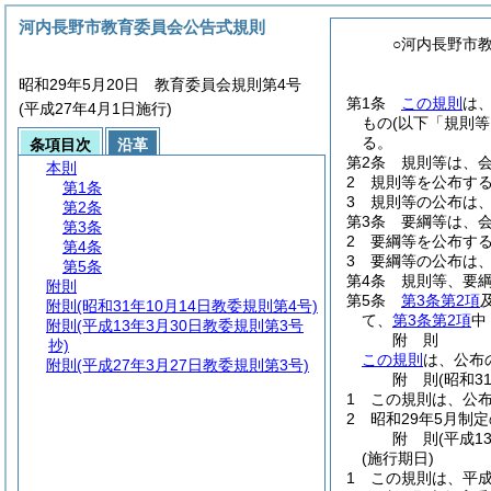
河内長野市教育委員会公告式規則
○河内長野市
昭和29年5月20日 教育委員会規則第4号
第1条
この規則
は
(平成27年4月1日施行)
もの
(以下「規則等
る。
条項目次
沿革
第2条
規則等は、
本則
2
規則等を公布す
第1条
3
規則等の公布は
第2条
第3条
要綱等は、
第3条
2
要綱等を公布す
第4条
3
要綱等の公布は
第5条
第4条
規則等、要
附則
第5条
第3条第2項
附則
(昭和31年10月14日教委規則第4号)
て、
第3条第2項
中
附則
(平成13年3月30日教委規則第3号
附
則
抄)
この規則
は、公布
附則
(平成27年3月27日教委規則第3号)
附
則
(昭和3
1
この規則は、公
2
昭和29年5月制
附
則
(平成1
(施行期日)
1
この規則は、平成