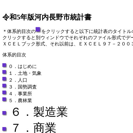
令和5年版河内長野市統計書
＊体系的目次の
をクリックすると以下に統計表のタイトル
クリックすると別ウィンドウでそれぞれのファイル形式でデ
ＸＣＥＬブック形式、それ以前は、ＥＸＣＥＬ９７－２００
体系的目次
０．はじめに
１．土地・気象
２．人口
３．国勢調査
４．事業所
５．農林業
６．製造業
７．商業