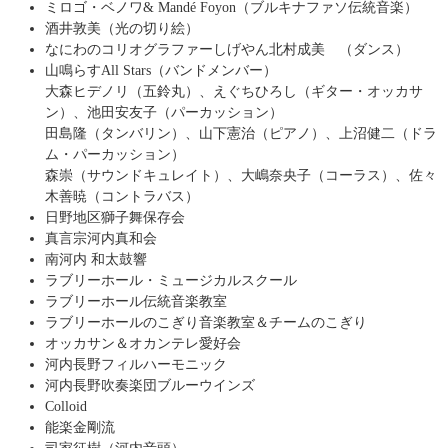
ミロゴ・ベノワ& Mandé Foyon（ブルキナファソ伝統音楽）
酒井敦美（光の切り絵）
なにわのコリオグラファーしげやん北村成美 （ダンス）
山鳴らすAll Stars（バンドメンバー）
大森ヒデノリ（五鈴丸）、えぐちひろし（ギター・オッカサ
ン）、池田安友⼦（パーカッション）
⽥島隆（タンバリン）、山下憲治（ピアノ）、上沼健⼆（ドラ
ム・パーカッション）
森崇（サウンドキュレイト）、⼤嶋奈央⼦（コーラス）、佐々
⽊善暁（コントラバス）
日野地区獅子舞保存会
真言宗河内真和会
南河内 和太鼓響
ラブリーホール・ミュージカルスクール
ラブリーホール伝統音楽教室
ラブリーホールのこぎり音楽教室＆チームのこぎり
オッカサン＆オカンテレ愛好会
河内長野フィルハーモニック
河内長野吹奏楽団ブルーウインズ
Colloid
能楽金剛流