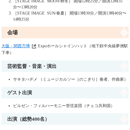
［STAGE IMAGE MOON/秋冬］ 開場12時25分／開演12時35
分〜13時20分
［STAGE IMAGE SUN/春夏］ 開場13時30分／開演13時40分〜
14時25分
会場
大阪・関西万博
Expoホールシャインハット（地下鉄中央線夢洲駅
下車）
芸術監督・音楽・演出
サキタハヂメ （ミュージカルソー［のこぎり］奏者、作曲家）
ゲスト出演
ピルゼン・フィルハーモニー管弦楽団（チェコ共和国）
出演（総勢400名）