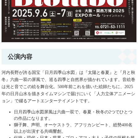
公演内容
河内長野が誇る国宝「日月四季山水図」は『太陽と春夏』と『月と秋
冬』六曲一双の屏風で、巡る四季と自然界が描かれています。音絵巻
は光と音でこの絵を舞台化。500年前これを描いた絵師たちに、2025
年の日月山水を描きタイムマシンで届けにいく「人力立体アニメーシ
ョン」で綴るアートエンターテイメントです。
日月四季山水図屏風は六曲一双で、春夏・秋冬の2つでひとつ
の作品になります。
獅子舞、声明、オーケストラ、アフリカンビート、総勢400名
以上が出演する共鳴響創。
伝統・現代・日本・世界・プロ・アマ・大人・子供の垣根を超