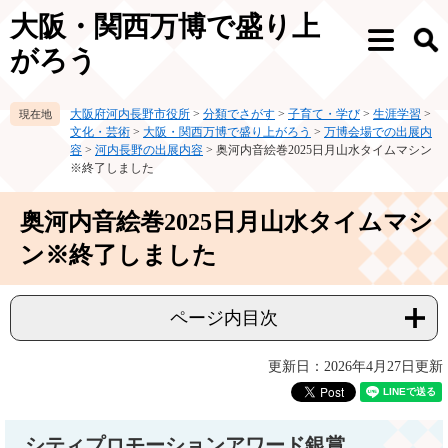
ペ
メ
大阪・関西万博で盛り上
ー
ニ
メ
検
ジ
ュ
がろう
ニ
索
の
ー
ュ
先
を
ー
大阪府河内長野市役所
>
分類でさがす
>
子育て・学び
>
生涯学習
>
頭
飛
文化・芸術
>
大阪・関西万博で盛り上がろう
>
万博会場での出展内
で
ば
容
>
河内長野の出展内容
>
奥河内音絵巻2025日月山水タイムマシン
す。
し
※終了しました
て
本
本
奥河内音絵巻2025日月山水タイムマシ
文
文
へ
ン※終了しました
ページ内目次
更新日：2026年4月27日更新
シティプロモーションアワード銀賞