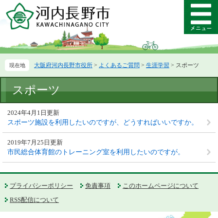
ペ
メ
ー
ニ
メ
ジ
ュ
ニ
の
ー
ュ
先
を
ー
頭
飛
大阪府河内長野市役所
>
よくあるご質問
>
生涯学習
>
スポーツ
で
ば
す。
し
本
て
スポーツ
文
本
文
2024年4月1日更新
へ
スポーツ施設を利用したいのですが、どうすればいいですか。
2019年7月25日更新
市民総合体育館のトレーニング室を利用したいのですが。
プライバシーポリシー
免責事項
このホームページについて
RSS配信について