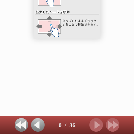
0
/
36